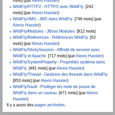
mots] (par
Alexis Hassler
)
WildFly/HTTP2 - HTTP/2 avec WildFly
[242
mots] (par
Alexis Hassler
)
WildFly/JMS - JMS dans WildFly
[746 mots] (par
Alexis Hassler
)
WildFly/Modules - JBoss Modules
[912 mots]
WildFly/References - Références WildFly
[52
mots] (par
Alexis Hassler
)
WildFly/StickySession - Affinité de session avec
WildFly et Apache
[717 mots] (par
Alexis Hassler
)
WildFly/SystemProperty - Propriétés système dans
WildFly
[491 mots] (par
Alexis Hassler
)
WildFly/Thread - Gestions des threads dans WildFly
[853 mots] (par
Alexis Hassler
)
WildFly/Vault - Protéger les mots de passe de
WildFly dans un caveau
[471 mots] (par
Alexis
Hassler
)
Il y a aussi des
pages archivées
.