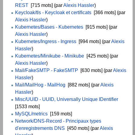
REST
[715 mots] (par
Alexis Hassler
)
Keycloak/tls - Keycloak et certificats
[366 mots] (par
Alexis Hassler
)
Kubernetes/Bases - Kubernetes
[915 mots] (par
Alexis Hassler
)
Kubernetes/Ingress - Ingress
[994 mots] (par
Alexis
Hassler
)
Kubernetes/Minikube - Minikube
[425 mots] (par
Alexis Hassler
)
Mail/FakeSMTP - FakeSMTP
[630 mots] (par
Alexis
Hassler
)
Mail/MailHog - MailHog
[882 mots] (par
Alexis
Hassler
)
Misc/UUID - UUID, Universally Unique IDentifier
[1533 mots]
MySQL/metrics
[159 mots]
Network/DNS-Record - Principaux types
d'enregistrements DNS
[450 mots] (par
Alexis