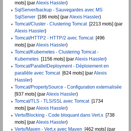
mots] (par
Alexis Hassler
)
SqlServer/backup - Sauvegardes avec MS
SqlServer
[186 mots] (par
Alexis Hassler
)
Tomcat/Cluster - Clustering Tomcat
[2213 mots] (par
Alexis Hassler
)
Tomcat/HTTP2 - HTTP/2 avec Tomcat
[496
mots] (par
Alexis Hassler
)
Tomcat/Kubernetes - Clustering Tomcat -
Kubernetes
[1156 mots] (par
Alexis Hassler
)
Tomcat/ParallelDeployment - Déploiement en
parallèle avec Tomcat
[624 mots] (par
Alexis
Hassler
)
Tomcat/PropertySource - Configuration externalisée
[937 mots] (par
Alexis Hassler
)
Tomcat/TLS - TLS/SSL avec Tomcat
[1734
mots] (par
Alexis Hassler
)
Vertx/Blocking - Code bloquant dans Vert.x
[738
mots] (par
Alexis Hassler
)
Vertx/Maven - Vert.x avec Maven
[462 mots] (par