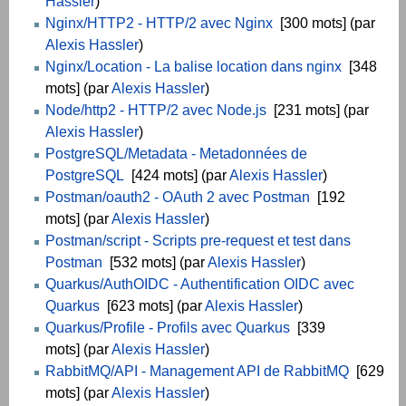
Hassler
)
Nginx/HTTP2 - HTTP/2 avec Nginx
[300 mots] (par
Alexis Hassler
)
Nginx/Location - La balise location dans nginx
[348
mots] (par
Alexis Hassler
)
Node/http2 - HTTP/2 avec Node.js
[231 mots] (par
Alexis Hassler
)
PostgreSQL/Metadata - Metadonnées de
PostgreSQL
[424 mots] (par
Alexis Hassler
)
Postman/oauth2 - OAuth 2 avec Postman
[192
mots] (par
Alexis Hassler
)
Postman/script - Scripts pre-request et test dans
Postman
[532 mots] (par
Alexis Hassler
)
Quarkus/AuthOIDC - Authentification OIDC avec
Quarkus
[623 mots] (par
Alexis Hassler
)
Quarkus/Profile - Profils avec Quarkus
[339
mots] (par
Alexis Hassler
)
RabbitMQ/API - Management API de RabbitMQ
[629
mots] (par
Alexis Hassler
)