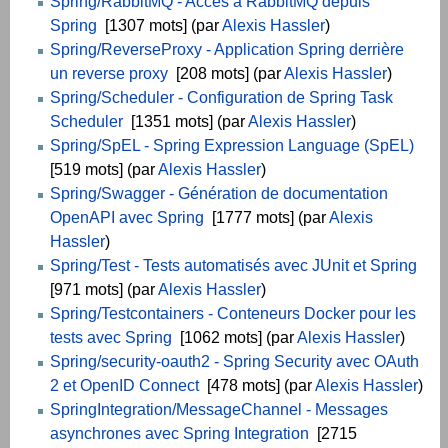
Spring/RabbitMQ - Accès à RabbitMQ depuis
Spring
[1307 mots] (par
Alexis Hassler
)
Spring/ReverseProxy - Application Spring derrière
un reverse proxy
[208 mots] (par
Alexis Hassler
)
Spring/Scheduler - Configuration de Spring Task
Scheduler
[1351 mots] (par
Alexis Hassler
)
Spring/SpEL - Spring Expression Language (SpEL)
[519 mots] (par
Alexis Hassler
)
Spring/Swagger - Génération de documentation
OpenAPI avec Spring
[1777 mots] (par
Alexis
Hassler
)
Spring/Test - Tests automatisés avec JUnit et Spring
[971 mots] (par
Alexis Hassler
)
Spring/Testcontainers - Conteneurs Docker pour les
tests avec Spring
[1062 mots] (par
Alexis Hassler
)
Spring/security-oauth2 - Spring Security avec OAuth
2 et OpenID Connect
[478 mots] (par
Alexis Hassler
)
SpringIntegration/MessageChannel - Messages
asynchrones avec Spring Integration
[2715