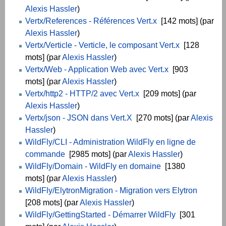
Alexis Hassler
)
Vertx/References - Références Vert.x
[142 mots] (par
Alexis Hassler
)
Vertx/Verticle - Verticle, le composant Vert.x
[128
mots] (par
Alexis Hassler
)
Vertx/Web - Application Web avec Vert.x
[903
mots] (par
Alexis Hassler
)
Vertx/http2 - HTTP/2 avec Vert.x
[209 mots] (par
Alexis Hassler
)
Vertx/json - JSON dans Vert.X
[270 mots] (par
Alexis
Hassler
)
WildFly/CLI - Administration WildFly en ligne de
commande
[2985 mots] (par
Alexis Hassler
)
WildFly/Domain - WildFly en domaine
[1380
mots] (par
Alexis Hassler
)
WildFly/ElytronMigration - Migration vers Elytron
[208 mots] (par
Alexis Hassler
)
WildFly/GettingStarted - Démarrer WildFly
[301