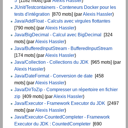
5
[1182 mots] (par
Alexis Hassler
)
JUnit/Testcontainers - Conteneurs Docker pour les
tests d'intégration
[870 mots] (par
Alexis Hassler
)
Java/AddFloat - Calculs avec virgules flottantes
[790 mots] (par
Alexis Hassler
)
Java/BigDecimal - Calcul avec BigDecimal
[324
mots] (par
Alexis Hassler
)
Java/BufferedInputStream - BufferedInputStream
[174 mots] (par
Alexis Hassler
)
Java/Collection - Collections du JDK
[965 mots] (par
Alexis Hassler
)
Java/DateFormat - Conversion de date
[458
mots] (par
Alexis Hassler
)
Java/DirToZip - Compresser un répertoire en fichier
zip
[409 mots] (par
Alexis Hassler
)
Java/Executor - Framework Executor du JDK
[2497
mots] (par
Alexis Hassler
)
Java/Executor-CountedCompleter - Framework
Executor du JDK : CountedCompleter
[690