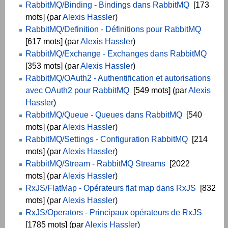
RabbitMQ/Binding - Bindings dans RabbitMQ
[173
mots] (par
Alexis Hassler
)
RabbitMQ/Definition - Définitions pour RabbitMQ
[617 mots] (par
Alexis Hassler
)
RabbitMQ/Exchange - Exchanges dans RabbitMQ
[353 mots] (par
Alexis Hassler
)
RabbitMQ/OAuth2 - Authentification et autorisations
avec OAuth2 pour RabbitMQ
[549 mots] (par
Alexis
Hassler
)
RabbitMQ/Queue - Queues dans RabbitMQ
[540
mots] (par
Alexis Hassler
)
RabbitMQ/Settings - Configuration RabbitMQ
[214
mots] (par
Alexis Hassler
)
RabbitMQ/Stream - RabbitMQ Streams
[2022
mots] (par
Alexis Hassler
)
RxJS/FlatMap - Opérateurs flat map dans RxJS
[832
mots] (par
Alexis Hassler
)
RxJS/Operators - Principaux opérateurs de RxJS
[1785 mots] (par
Alexis Hassler
)