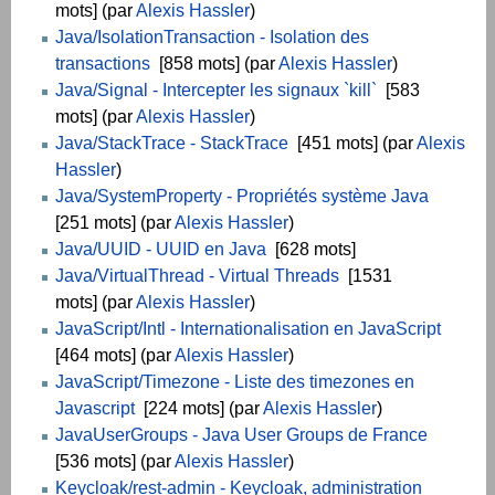
mots] (par
Alexis Hassler
)
Java/IsolationTransaction - Isolation des
transactions
[858 mots] (par
Alexis Hassler
)
Java/Signal - Intercepter les signaux `kill`
[583
mots] (par
Alexis Hassler
)
Java/StackTrace - StackTrace
[451 mots] (par
Alexis
Hassler
)
Java/SystemProperty - Propriétés système Java
[251 mots] (par
Alexis Hassler
)
Java/UUID - UUID en Java
[628 mots]
Java/VirtualThread - Virtual Threads
[1531
mots] (par
Alexis Hassler
)
JavaScript/Intl - Internationalisation en JavaScript
[464 mots] (par
Alexis Hassler
)
JavaScript/Timezone - Liste des timezones en
Javascript
[224 mots] (par
Alexis Hassler
)
JavaUserGroups - Java User Groups de France
[536 mots] (par
Alexis Hassler
)
Keycloak/rest-admin - Keycloak, administration