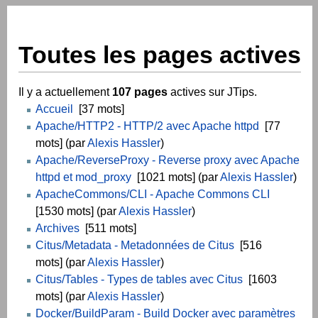
Toutes les pages actives
Il y a actuellement
107 pages
actives sur JTips.
Accueil
[37 mots]
Apache/HTTP2 - HTTP/2 avec Apache httpd
[77
mots] (par
Alexis Hassler
)
Apache/ReverseProxy - Reverse proxy avec Apache
httpd et mod_proxy
[1021 mots] (par
Alexis Hassler
)
ApacheCommons/CLI - Apache Commons CLI
[1530 mots] (par
Alexis Hassler
)
Archives
[511 mots]
Citus/Metadata - Metadonnées de Citus
[516
mots] (par
Alexis Hassler
)
Citus/Tables - Types de tables avec Citus
[1603
mots] (par
Alexis Hassler
)
Docker/BuildParam - Build Docker avec paramètres