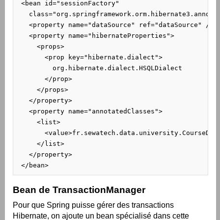
 <bean id="sessionFactory"

   class="org.springframework.orm.hibernate3.annotat
   <property name="dataSource" ref="dataSource" />

   <property name="hibernateProperties">

     <props>

       <prop key="hibernate.dialect">

         org.hibernate.dialect.HSQLDialect

       </prop>

     </props>

   </property>

   <property name="annotatedClasses">

     <list>

       <value>fr.sewatech.data.university.CourseData
     </list>

   </property>

 </bean>
Bean de TransactionManager
Pour que Spring puisse gérer des transactions
Hibernate, on ajoute un bean spécialisé dans cette