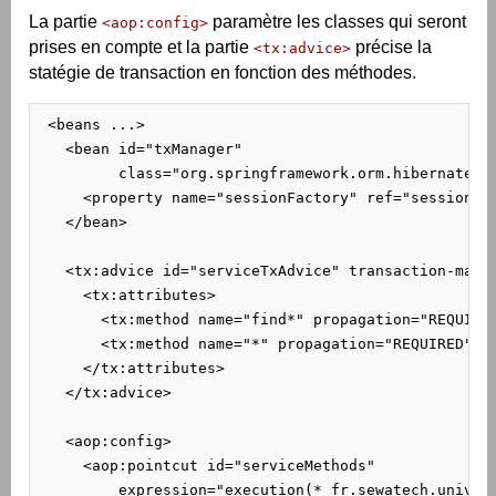
La partie
paramètre les classes qui seront
<aop:config>
prises en compte et la partie
précise la
<tx:advice>
statégie de transaction en fonction des méthodes.
 <beans ...>

   <bean id="txManager"

         class="org.springframework.orm.hibernate3.H
     <property name="sessionFactory" ref="sessionFac
   </bean>

   <tx:advice id="serviceTxAdvice" transaction-manag
     <tx:attributes>

       <tx:method name="find*" propagation="REQUIRED
       <tx:method name="*" propagation="REQUIRED" />
     </tx:attributes>

   </tx:advice>

   <aop:config>

     <aop:pointcut id="serviceMethods"

         expression="execution(* fr.sewatech.univer