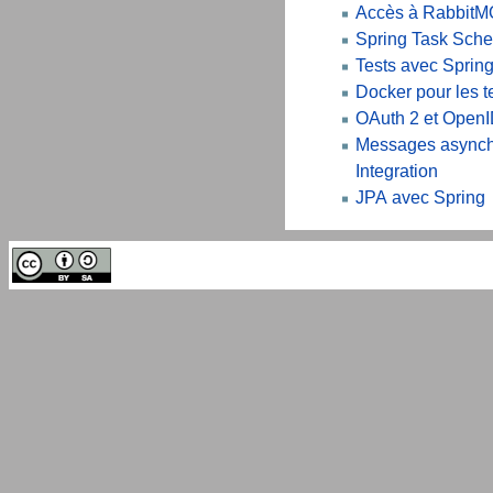
Accès à RabbitM
Spring Task Sche
Tests avec Spring
Docker pour les t
OAuth 2 et Open
Messages asynch
Integration
JPA avec Spring