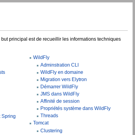
ut principal est de recueillir les informations techniques
WildFly
Adminstration CLI
sts
WildFly en domaine
Migration vers Elytron
Démarrer WildFly
JMS dans WildFly
Affinité de session
Propriétés système dans WildFly
Threads
t Spring
Tomcat
Clustering