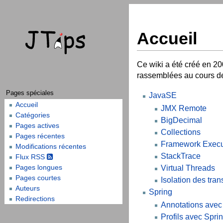
Accueil
Ce wiki a été créé en 20
rassemblées au cours de
Pages spéciales
JavaSE
Accueil
JMX Remote
Catégories
BigDecimal
Pages actives
Collections
Pages récentes
Framework Execu
Modifications récentes
StackTrace
Flux RSS
Pages longues
Virtual Threads
Pages courtes
Isolation des tran
Auteurs
Spring
Redirections
Annotations avec
Profils avec Spri